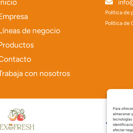
Inicio
info
Política de 
Empresa
Política de
Líneas de negocio
Productos
Contacto
Trabaja con nosotros
Para ofrecer
almacenar y/
tecnologías
identificaci
afectar nega