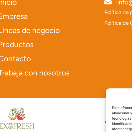
Inicio
info
Política de 
Empresa
Política de
Líneas de negocio
Productos
Contacto
Trabaja con nosotros
Para ofrecer
almacenar y/
tecnologías
identificaci
afectar nega